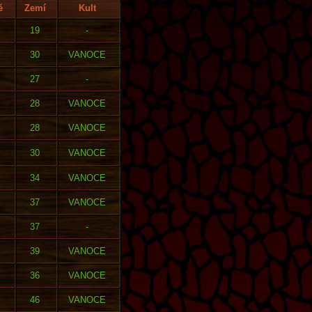
ě
Zemí
Kult
19
-
30
VANOCE
27
-
28
VANOCE
28
VANOCE
30
VANOCE
34
VANOCE
37
VANOCE
37
-
39
VANOCE
36
VANOCE
46
VANOCE