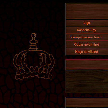
Liga
Kapacita ligy
Zaregistrováno hráčů
Odehraných dnů
Hraje se víkend