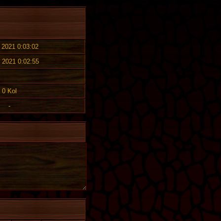
. 2021 0:03:02
. 2021 0:02:55
0 Kol
-