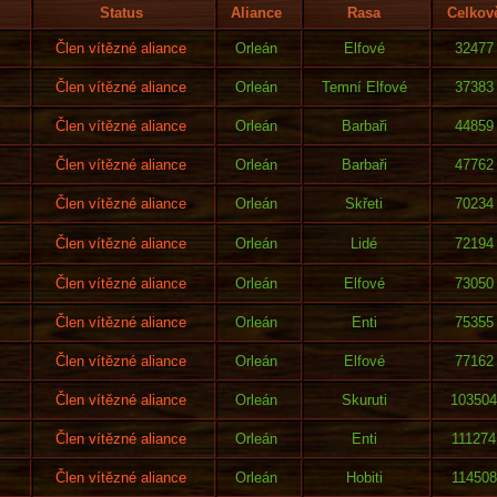
Status
Aliance
Rasa
Celkov
Člen vítězné aliance
Orleán
Elfové
32477
Člen vítězné aliance
Orleán
Temní Elfové
37383
Člen vítězné aliance
Orleán
Barbaři
44859
Člen vítězné aliance
Orleán
Barbaři
47762
Člen vítězné aliance
Orleán
Skřeti
70234
Člen vítězné aliance
Orleán
Lidé
72194
Člen vítězné aliance
Orleán
Elfové
73050
Člen vítězné aliance
Orleán
Enti
75355
Člen vítězné aliance
Orleán
Elfové
77162
Člen vítězné aliance
Orleán
Skuruti
103504
Člen vítězné aliance
Orleán
Enti
111274
Člen vítězné aliance
Orleán
Hobiti
114508