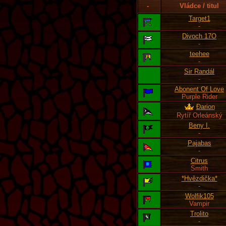
-
Vládce / titul
Target1
-
Divoch 17O
-
teehee
-
Sir Randál
-
Abonent Of Love
Purple Rider
Đarion
Rytíř Orleánský
Beny I.
-
Pajabas
-
Citrus
Smith
*Hvězdička*
-
Wolfik105
Vampir
Trolito
-