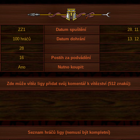
ZZ1
Datum spuštění
28. 11
100 hráčů
Datum dohrání
13. 12
28
16
Postih za podvádění
Ano
Nutno koupit:
Zde může vítěz ligy přidat svůj komentář k vítězství (512 znaků):
Seznam hráčů ligy (nemusí být kompletní)