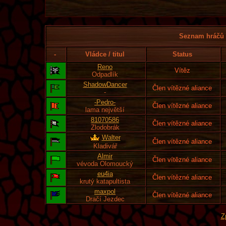
Seznam hráčů l
-
Vládce / titul
Status
Reno
Vítěz
Odpadlík
ShadowDancer
Člen vítězné aliance
-
-Pedro-
Člen vítězné aliance
lama největší
81070586
Člen vítězné aliance
Zlodobrák
Walter
Člen vítězné aliance
Kladivář
Almir
Člen vítězné aliance
vévoda Olomoucký
eu4ia
Člen vítězné aliance
krutý katapultista
maxpol
Člen vítězné aliance
Dračí Jezdec
Z