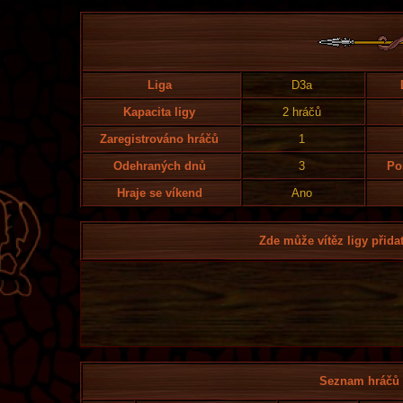
Liga
D3a
Kapacita ligy
2 hráčů
Zaregistrováno hráčů
1
Odehraných dnů
3
Po
Hraje se víkend
Ano
Zde může vítěz ligy přidat
Seznam hráčů l