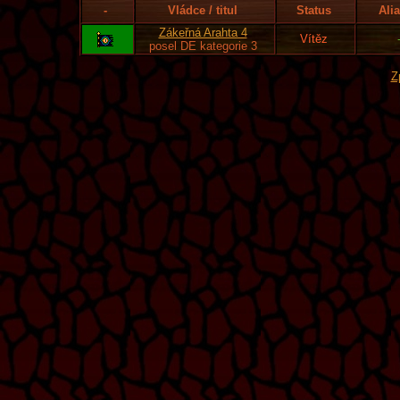
-
Vládce / titul
Status
Ali
Zákeřná Arahta 4
Vítěz
posel DE kategorie 3
Z