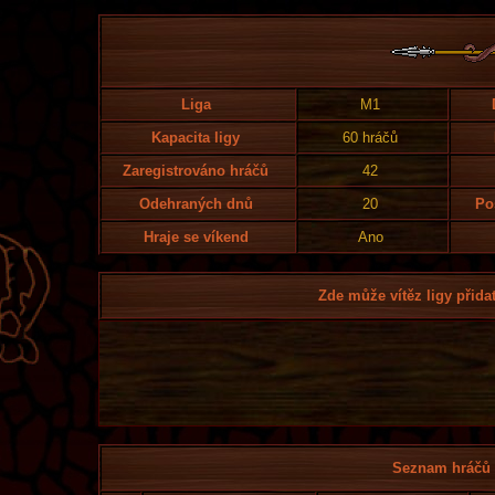
Liga
M1
Kapacita ligy
60 hráčů
Zaregistrováno hráčů
42
Odehraných dnů
20
Po
Hraje se víkend
Ano
Zde může vítěz ligy přidat
Seznam hráčů l