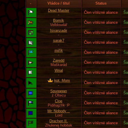
-
Vládce / titul
Status
Dead Master
Člen vítězné aliance
Ša
-
Bomík
Člen vítězné aliance
Ša
Velbloudář
Isvanzadir
Člen vítězné aliance
Ša
-
sarak7
Člen vítězné aliance
Ša
-
miřík
Člen vítězné aliance
Ša
-
Zaredd
Člen vítězné aliance
Ša
Maškarád
Wrial
Člen vítězné aliance
Ša
-
kpt. Morx
Člen vítězné aliance
Ša
-
Spugagan
Člen vítězné aliance
Ša
z Oltecu
Cloe
Člen vítězné aliance
Ša
Pidihajzlík :P
Mr. Nobody ..
Člen vítězné aliance
Ša
Lord
Drachen II.
Člen vítězné aliance
Ša
Zhulenej hobitek