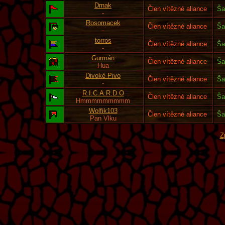
Drnak
Člen vítězné aliance
Ša
-
Rosomacek
Člen vítězné aliance
Ša
-
torros
Člen vítězné aliance
Ša
-
Gurmán
Člen vítězné aliance
Ša
Hua
Divoké Pivo
Člen vítězné aliance
Ša
-
R.I.C.A.R.D.O
Člen vítězné aliance
Ša
Hmmmmmmmmm
Wolfik103
Člen vítězné aliance
Ša
Pan Vlku
Z