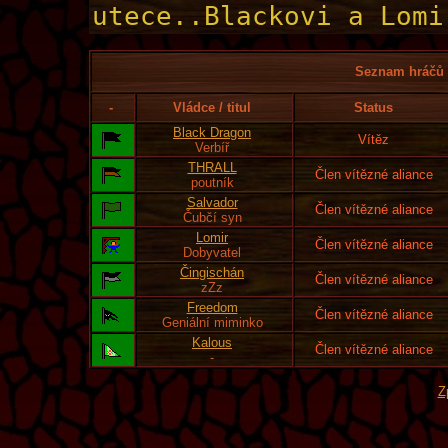
Seznam hráčů l
-
Vládce / titul
Status
Black Dragon
Vítěz
Verbíř
THRALL
Člen vítězné aliance
poutník
Salvador
Člen vítězné aliance
Čubčí syn
Lomir
Člen vítězné aliance
Dobyvatel
Čingischán
Člen vítězné aliance
zZz
Freedom
Člen vítězné aliance
Geniální miminko
Kalous
Člen vítězné aliance
-
Z