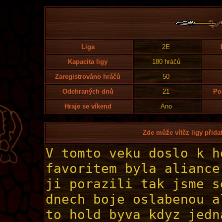
Liga
2E
Kapacita ligy
180 hráčů
Zaregistrováno hráčů
50
Odehraných dnů
21
Po
Hraje se víkend
Ano
Zde může vítěz ligy přidat