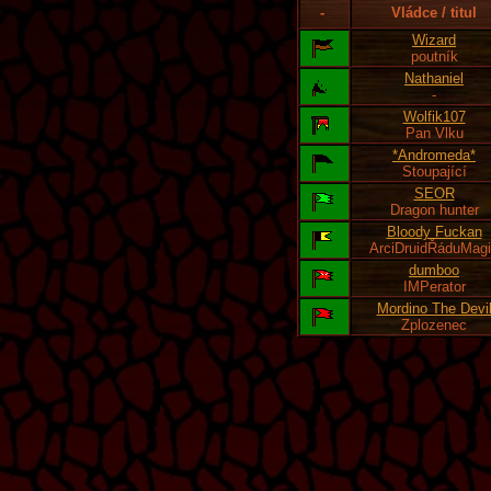
-
Vládce / titul
Wizard
poutník
Nathaniel
-
Wolfik107
Pan Vlku
*Andromeda*
Stoupající
SEOR
Dragon hunter
Bloody Fuckan
ArciDruidŘáduMag
dumboo
IMPerator
Mordino The Devi
Zplozenec