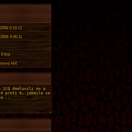
 2006 0:10:12
 2006 9:06:11
0 Kol
nzový klíč