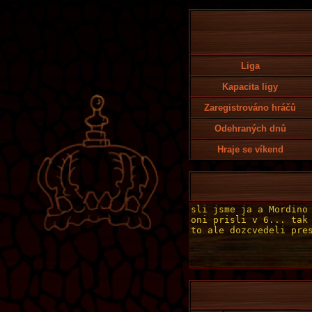
Liga
Kapacita ligy
Zaregistrováno hráčů
Odehraných dnů
Hraje se víkend