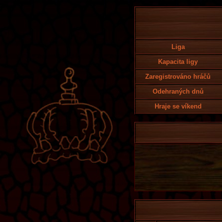
Liga
Kapacita ligy
Zaregistrováno hráčů
Odehraných dnů
Hraje se víkend