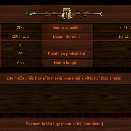
2Da
Datum spuštění
7. 11.
150 hráčů
Datum dohrání
10. 11.
4
29
Postih za podvádění
Ano
Nutno koupit:
Zde může vítěz ligy přidat svůj komentář k vítězství (512 znaků):
Seznam hráčů ligy (nemusí být kompletní)