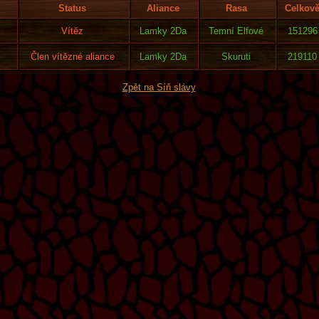
Status
Aliance
Rasa
Celkov
Vítěz
Lamky 2Da
Temní Elfové
151296
Člen vítězné aliance
Lamky 2Da
Skuruti
219110
Zpět na Síň slávy