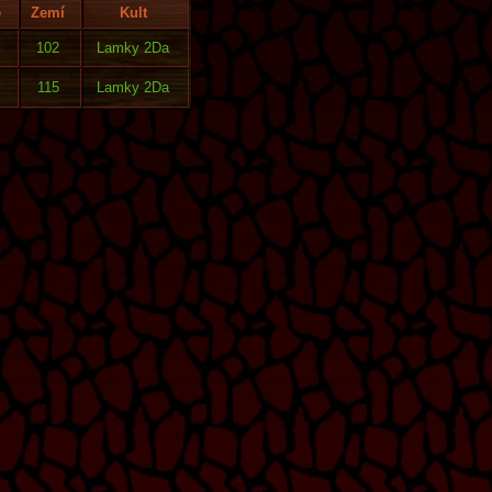
ě
Zemí
Kult
102
Lamky 2Da
115
Lamky 2Da