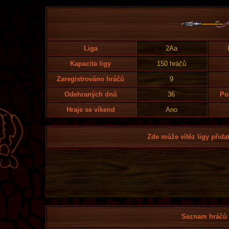
Liga
2Aa
Kapacita ligy
150 hráčů
Zaregistrováno hráčů
9
Odehraných dnů
36
Po
Hraje se víkend
Ano
Zde může vítěz ligy přidat
Seznam hráčů l