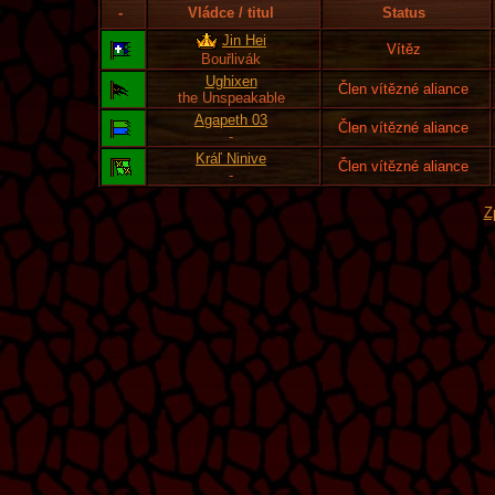
-
Vládce / titul
Status
Jin Hei
Vítěz
Bouřlivák
Ughixen
Člen vítězné aliance
the Unspeakable
Agapeth 03
Člen vítězné aliance
-
Kráľ Ninive
Člen vítězné aliance
-
Z