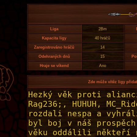
Liga
2Bm
Kapacita ligy
40 hráčů
Zaregistrováno hráčů
14
Odehraných dnů
15
Po
Hraje se víkend
Ano
Zde může vítěz ligy přidat