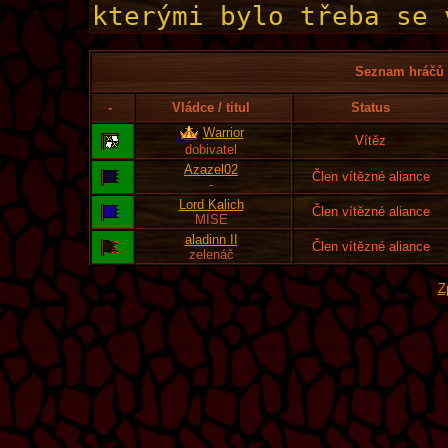
Seznam hráčů l
-
Vládce / titul
Status
Warrior
Vítěz
dobivatel
Azazel02
Člen vítězné aliance
-
Lord Kalich
Člen vítězné aliance
MISE
aladinn II
Člen vítězné aliance
zelenáč
Z