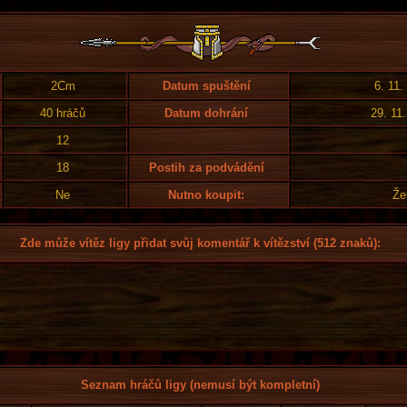
2Cm
Datum spuštění
6. 11.
40 hráčů
Datum dohrání
29. 11
12
18
Postih za podvádění
Ne
Nutno koupit:
Že
Zde může vítěz ligy přidat svůj komentář k vítězství (512 znaků):
Seznam hráčů ligy (nemusí být kompletní)