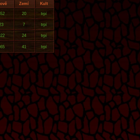
kově
Zemí
Kult
552
20
trpí
23
7
trpí
922
24
trpí
865
41
trpí