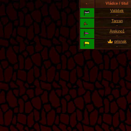
-
Vládce / titul
Valášek
-
Tarzan
-
Arekino1
-
prisnak
-