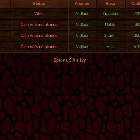
Status
Aliance
Rasa
Cel
Vítěz
Vidláci
Trpaslíci
72
Člen vítězné aliance
Vidláci
Hobiti
98
Člen vítězné aliance
Vidláci
Skuruti
35
Člen vítězné aliance
Vidláci
Enti
57
Zpět na Síň slávy