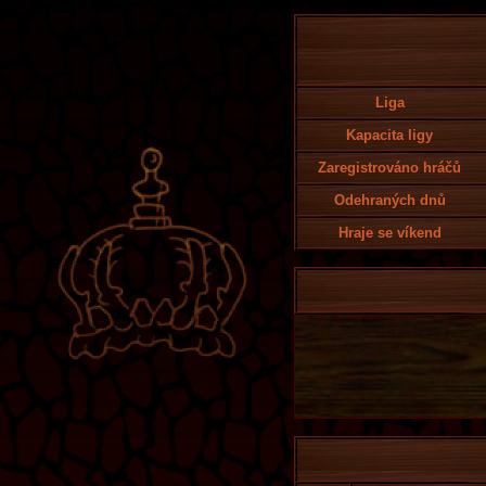
Liga
Kapacita ligy
Zaregistrováno hráčů
Odehraných dnů
Hraje se víkend