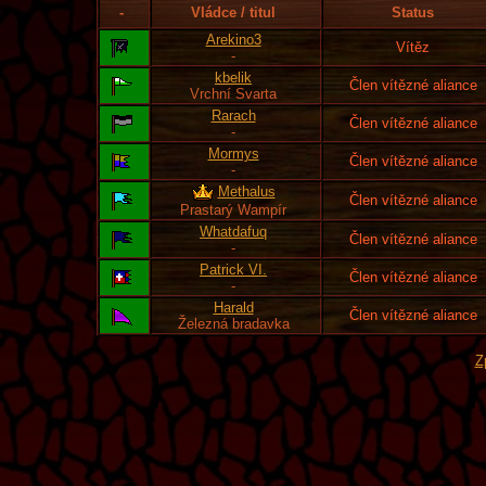
-
Vládce / titul
Status
Arekino3
Vítěz
-
kbelik
Člen vítězné aliance
Vrchní Svarta
Rarach
Člen vítězné aliance
-
Mormys
Člen vítězné aliance
-
Methalus
Člen vítězné aliance
Prastarý Wampír
Whatdafuq
Člen vítězné aliance
-
Patrick VI.
Člen vítězné aliance
-
Harald
Člen vítězné aliance
Železná bradavka
Z