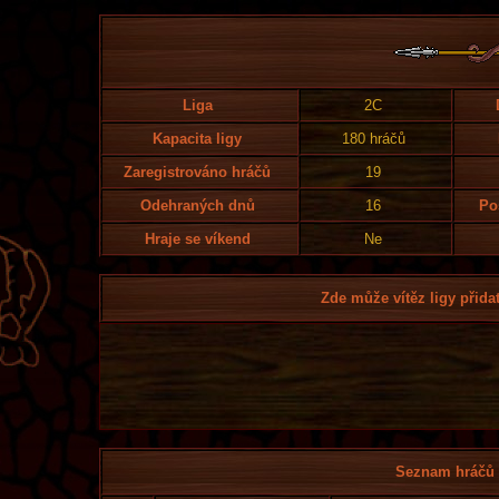
Liga
2C
Kapacita ligy
180 hráčů
Zaregistrováno hráčů
19
Odehraných dnů
16
Po
Hraje se víkend
Ne
Zde může vítěz ligy přidat
Seznam hráčů l