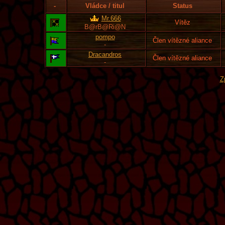
-
Vládce / titul
Status
Mr.666
Vítěz
B@rB@Ri@N
pompo
Člen vítězné aliance
-
Dracandros
Člen vítězné aliance
-
Z