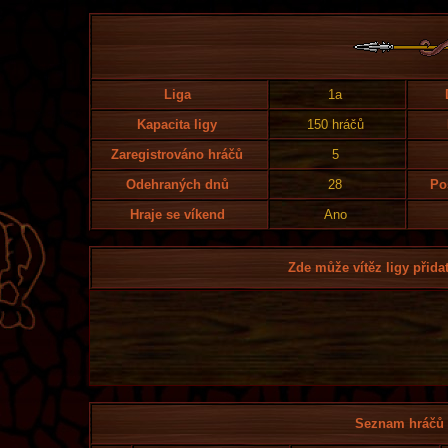
Liga
1a
Kapacita ligy
150 hráčů
Zaregistrováno hráčů
5
Odehraných dnů
28
Po
Hraje se víkend
Ano
Zde může vítěz ligy přidat
Seznam hráčů l