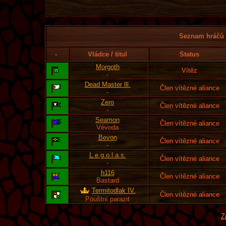
Seznam hráčů l
-
Vládce / titul
Status
Morgoth
Vítěz
-
Dead Master lll.
Člen vítězné aliance
-
Zero
Člen vítězné aliance
-
Seamon
Člen vítězné aliance
Vévoda
Bevon
Člen vítězné aliance
-
L.e.g.o.l.a.s.
Člen vítězné aliance
-
h116
Člen vítězné aliance
Bastard
Termitodlak IV.
Člen vítězné aliance
Pouštní parazit
Z