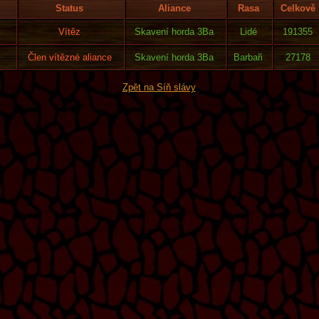
Status
Aliance
Rasa
Celkově
Vítěz
Skavení horda 3Ba
Lidé
191355
Člen vítězné aliance
Skavení horda 3Ba
Barbaři
27178
Zpět na Síň slávy