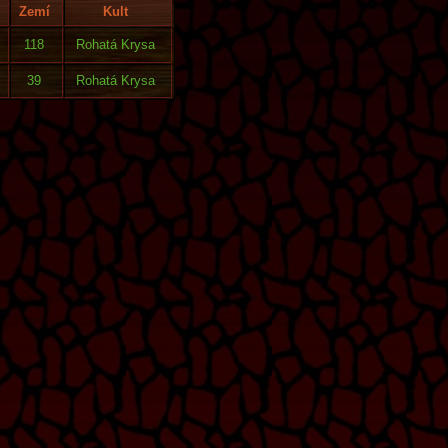
Zemí
Kult
118
Rohatá Krysa
39
Rohatá Krysa