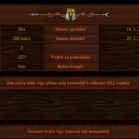
3Ba
Datum spuštění
19. 1.
100 hráčů
Datum dohrání
20. 1.
2
127
Postih za podvádění
Ano
Nutno koupit:
Zde může vítěz ligy přidat svůj komentář k vítězství (512 znaků):
Seznam hráčů ligy (nemusí být kompletní)