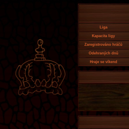
Liga
Kapacita ligy
Zaregistrováno hráčů
Odehraných dnů
Hraje se víkend