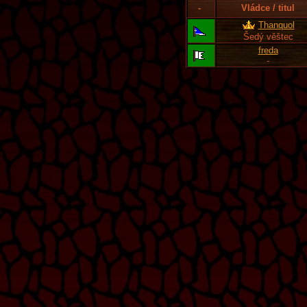
-
Vládce / titul
Thanquol
Šedý věštec
freda
-