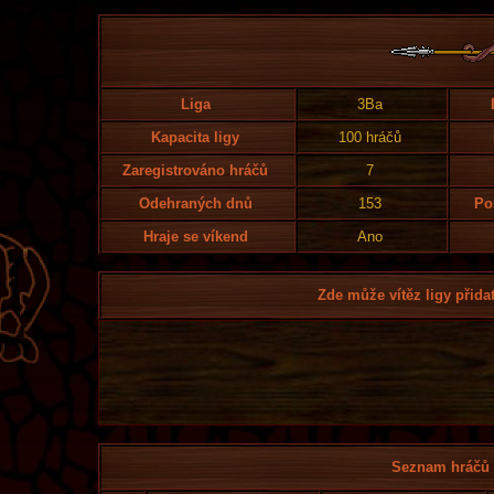
Liga
3Ba
Kapacita ligy
100 hráčů
Zaregistrováno hráčů
7
Odehraných dnů
153
Po
Hraje se víkend
Ano
Zde může vítěz ligy přidat
Seznam hráčů l