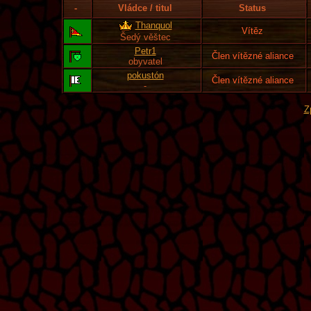
-
Vládce / titul
Status
Thanquol
Vítěz
Šedý věštec
Petr1
Člen vítězné aliance
obyvatel
pokustón
Člen vítězné aliance
-
Z