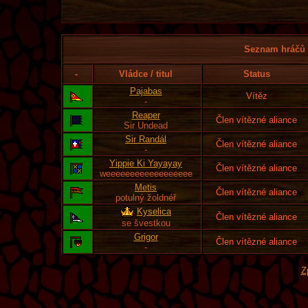
Seznam hráčů l
-
Vládce / titul
Status
Pajabas
Vítěz
-
Reaper
Člen vítězné aliance
Sir Undead
Sir Randál
Člen vítězné aliance
-
Yippie Ki Yayayay
Člen vítězné aliance
weeeeeeeeeeeeeeeeee
Metis
Člen vítězné aliance
potulný žoldnéř
Kyselica
Člen vítězné aliance
se švestkou
Grigor
Člen vítězné aliance
-
Z