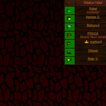
-
Vládce / titul
Rebel
mušketýr
Aeneas II.
-
Mahony3
-
PRAGA
Ministr Není Určitě
martinz4
-
Oriioon
-
Ridix V.
-