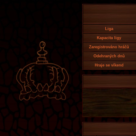
Liga
Kapacita ligy
Zaregistrováno hráčů
Odehraných dnů
Hraje se víkend