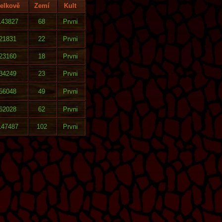
elkově
Zemí
Kult
143827
68
Prvni
21831
22
Prvni
23160
18
Prvni
34249
23
Prvni
56048
49
Prvni
62028
62
Prvni
147487
102
Prvni