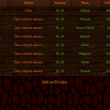
Status
Aliance
Rasa
Cel
Vítěz
KL 3I
Elfové
46
a
Člen vítězné aliance
KL 3I
Skuruti
6
Člen vítězné aliance
KL 3I
Temní Elfové
8
Člen vítězné aliance
KL 3I
Barbaři
15
ě
Člen vítězné aliance
KL 3I
Skřeti
16
Člen vítězné aliance
KL 3I
Mágové
24
Člen vítězné aliance
KL 3I
Skřeti
25
Člen vítězné aliance
KL 3I
Skuruti
31
Zpět na Síň slávy