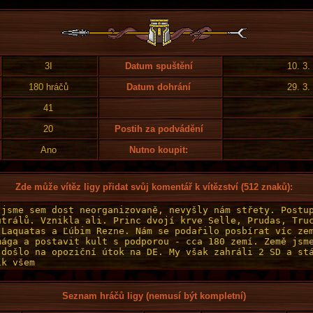
3I
Datum spuštění
10. 3.
180 hráčů
Datum dohrání
29. 3.
41
20
Postih za podvádění
Ano
Nutno koupit:
Zde může vítěz ligy přidat svůj komentář k vítězství (512 znaků):
Seznam hráčů ligy (nemusí být kompletní)