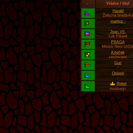
-
Vládce / titul
Harald
Železná bradavk
martinz -
-
Jean VII.
Luk Pikárd
PRAGA
Ministr Není Určit
Krteček
cestovatel
Guri
-
Oriioon
-
Rebel
mušketýr