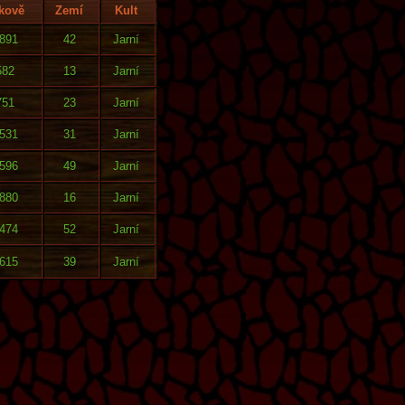
kově
Zemí
Kult
891
42
Jarní
582
13
Jarní
751
23
Jarní
531
31
Jarní
596
49
Jarní
880
16
Jarní
474
52
Jarní
615
39
Jarní