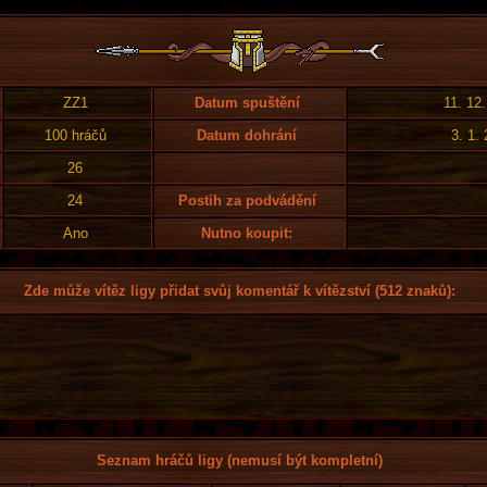
ZZ1
Datum spuštění
11. 12
100 hráčů
Datum dohrání
3. 1.
26
24
Postih za podvádění
Ano
Nutno koupit:
Zde může vítěz ligy přidat svůj komentář k vítězství (512 znaků):
Seznam hráčů ligy (nemusí být kompletní)