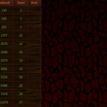
elkově
Zemí
Kult
130
1
-
245
1
-
303
1
-
1767
10
-
2576
14
-
2599
10
-
3378
19
-
4491
23
-
5326
34
-
5396
28
-
7478
28
-
11876
27
-