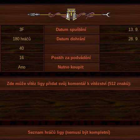
3F
Datum spuštění
13. 9.
180 hráčů
Datum dohrání
28. 9.
40
16
Postih za podvádění
Ano
Nutno koupit:
Zde může vítěz ligy přidat svůj komentář k vítězství (512 znaků):
Seznam hráčů ligy (nemusí být kompletní)