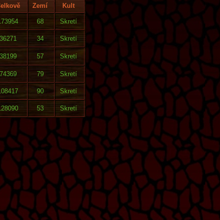
elkově
Zemí
Kult
173954
68
Skretí
36271
34
Skretí
38199
57
Skretí
74369
79
Skretí
108417
90
Skretí
128090
53
Skretí