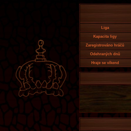
Liga
Kapacita ligy
Zaregistrováno hráčů
Odehraných dnů
Hraje se víkend