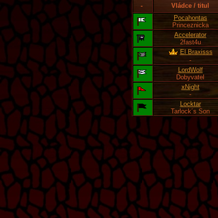
-
Vládce / titul
Pocahontas
Princeznicka
Accelerator
2fast4u
El Braxisss
-
LordWolf
Dobyvatel
xNight
-
Locktar
Tarlock´s Son