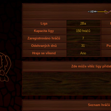
Liga
2Ba
Kapacita ligy
150 hráčů
Zaregistrováno hráčů
7
Odehraných dnů
31
Po
Hraje se víkend
Ano
Zde může vítěz ligy přidat
Seznam hráčů l