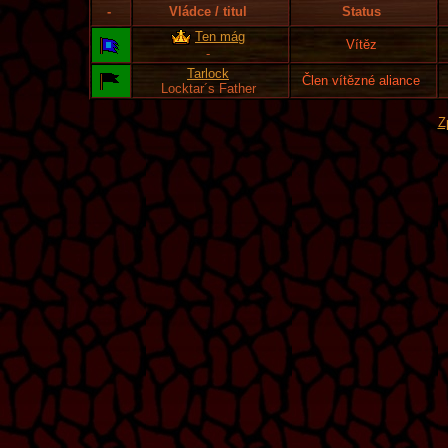
-
Vládce / titul
Status
Ten mág
Vítěz
-
Tarlock
Člen vítězné aliance
Locktar´s Father
Z