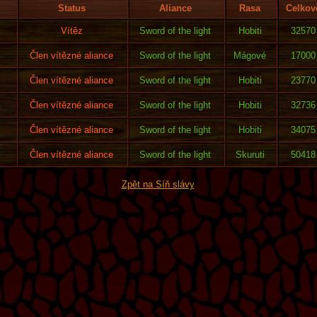
Status
Aliance
Rasa
Celkov
Vítěz
Sword of the light
Hobiti
32570
Člen vítězné aliance
Sword of the light
Mágové
17000
Člen vítězné aliance
Sword of the light
Hobiti
23770
Člen vítězné aliance
Sword of the light
Hobiti
32736
Člen vítězné aliance
Sword of the light
Hobiti
34075
Člen vítězné aliance
Sword of the light
Skuruti
50418
Zpět na Síň slávy