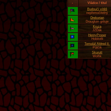
-
Vládce / titul
Budoučí vítěš
nepřemočitelný
Drekorian
Draugluin griluje
Kruza
JZĎák
HenryProper
Hobitofil
Templář Aldred II.
Půlčík
Skurutt
Wolfik