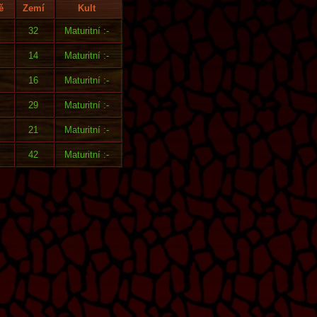
ě
Zemí
Kult
32
Maturitní :-
14
Maturitní :-
16
Maturitní :-
29
Maturitní :-
21
Maturitní :-
42
Maturitní :-