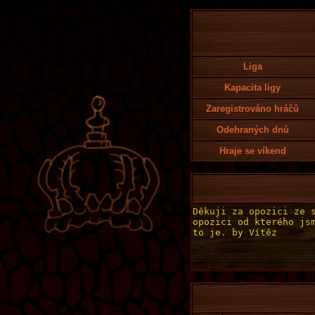
Liga
Kapacita ligy
Zaregistrováno hráčů
Odehraných dnů
Hraje se víkend