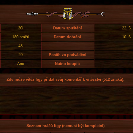
3O
Datum spuštění
22. 5.
180 hráčů
Datum dohrání
10. 6.
43
20
Postih za podvádění
Ano
Nutno koupit:
Zde může vítěz ligy přidat svůj komentář k vítězství (512 znaků):
Seznam hráčů ligy (nemusí být kompletní)