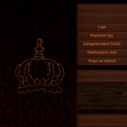
Liga
Kapacita ligy
Zaregistrováno hráčů
Odehraných dnů
Hraje se víkend