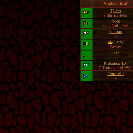
-
Vládce / titul
Týden
7 dní a 7 nocí
robík
sanitární robot
petroos
-
Leták
Senilní
Urza
-
Krakonoš 10°
Z Trutnova od 1582
FerrerVIII
-