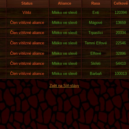
Status
Aliance
Rasa
Celkově
Vítěz
Mléko ve slevě
Enti
120394
Člen vítězné aliance
Mléko ve slevě
Mágové
13659
Člen vítězné aliance
Mléko ve slevě
Trpaslíci
20334
Člen vítězné aliance
Mléko ve slevě
Temní Elfové
22546
Člen vítězné aliance
Mléko ve slevě
Elfové
32896
Člen vítězné aliance
Mléko ve slevě
Skřeti
54410
Člen vítězné aliance
Mléko ve slevě
Barbaři
100013
Zpět na Síň slávy