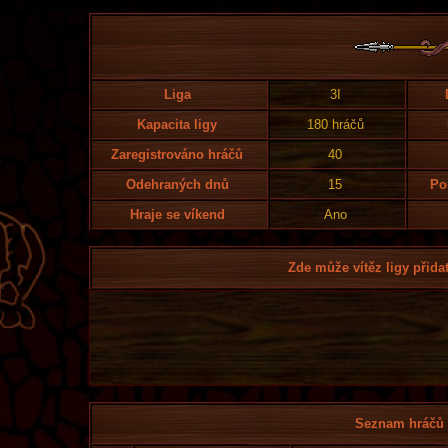
Liga
3I
Kapacita ligy
180 hráčů
Zaregistrováno hráčů
40
Odehraných dnů
15
Po
Hraje se víkend
Ano
Zde může vítěz ligy přidat
Seznam hráčů l