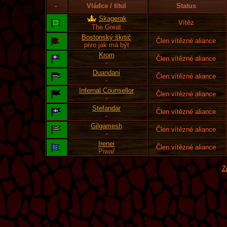
-
Vládce / titul
Status
Skagerak
Vítěz
The Great
Bostonský škrtič
Člen vítězné aliance
pivo jak má být
Krom
Člen vítězné aliance
-
Duandani
Člen vítězné aliance
-
Infernal Counsellor
Člen vítězné aliance
-
Stefandar
Člen vítězné aliance
-
Gilgamesh
Člen vítězné aliance
-
Irenei
Člen vítězné aliance
Piwař
Z