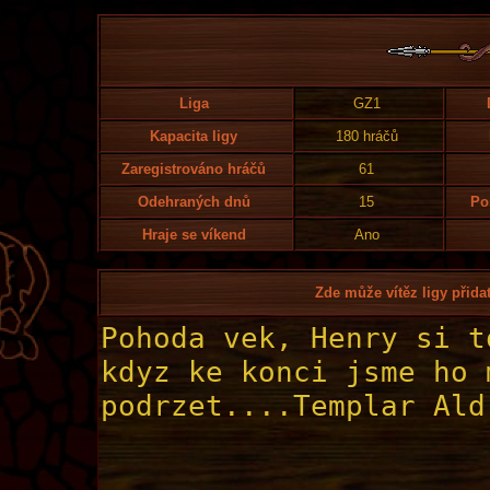
Liga
GZ1
Kapacita ligy
180 hráčů
Zaregistrováno hráčů
61
Odehraných dnů
15
Po
Hraje se víkend
Ano
Zde může vítěz ligy přidat