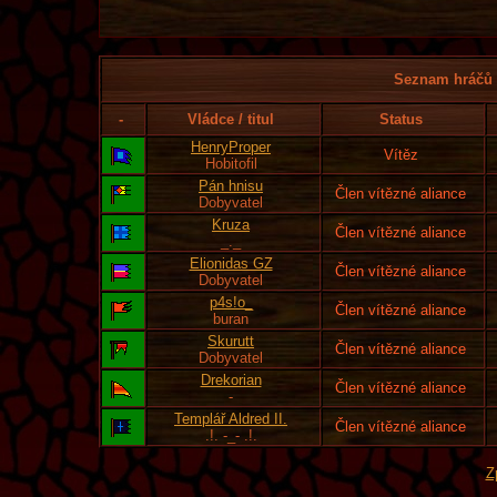
Seznam hráčů l
-
Vládce / titul
Status
HenryProper
Vítěz
Hobitofil
Pán hnisu
Člen vítězné aliance
Dobyvatel
Kruza
Člen vítězné aliance
_._
Elionidas GZ
Člen vítězné aliance
Dobyvatel
p4s!o_
Člen vítězné aliance
buran
Skurutt
Člen vítězné aliance
Dobyvatel
Drekorian
Člen vítězné aliance
-
Templář Aldred II.
Člen vítězné aliance
.!. -_- .!.
Z