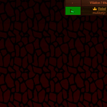
-
Vládce / tit
Rebel
mušketýr