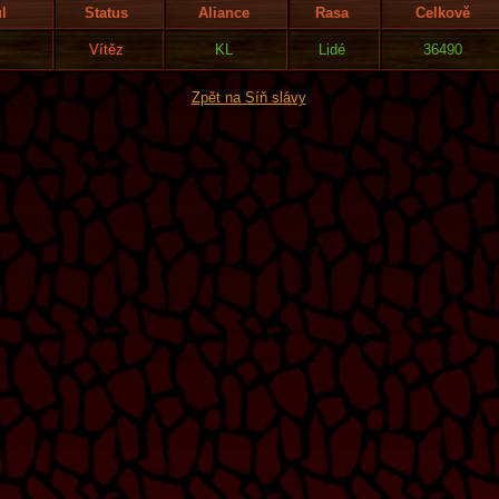
ul
Status
Aliance
Rasa
Celkově
Vítěz
KL
Lidé
36490
Zpět na Síň slávy