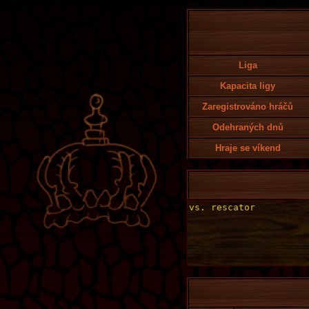
Liga
Kapacita ligy
Zaregistrováno hráčů
Odehraných dnů
Hraje se víkend