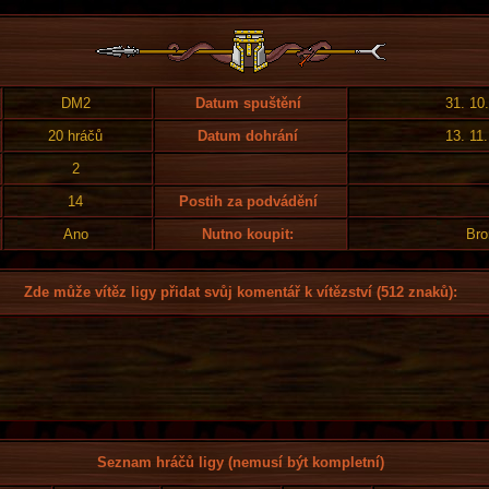
DM2
Datum spuštění
31. 10
20 hráčů
Datum dohrání
13. 11
2
14
Postih za podvádění
Ano
Nutno koupit:
Bro
Zde může vítěz ligy přidat svůj komentář k vítězství (512 znaků):
Seznam hráčů ligy (nemusí být kompletní)