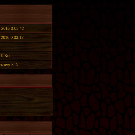
. 2016 0:03:42
. 2016 0:03:12
0 Kol
nzový klíč