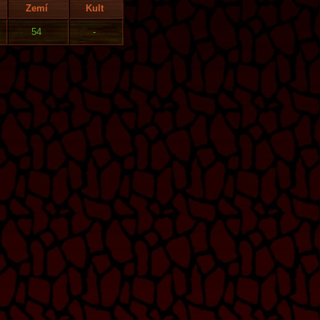
Zemí
Kult
54
-