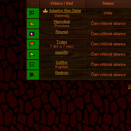
-
Vládce / titul
Status
Adaefon Ben Delat
Vítěz
Velemág
Harrydeal
Člen vítězné aliance
Pistolero
Reuniol
Člen vítězné aliance
-
Týden
Člen vítězné aliance
7 dní a 7 nocí
pajarillo
Člen vítězné aliance
-
Grifftyr
Člen vítězné aliance
Kapitán
Redrum
Člen vítězné aliance
-
Z