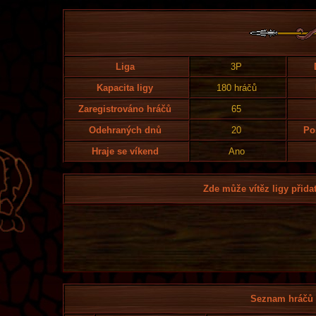
Liga
3P
Kapacita ligy
180 hráčů
Zaregistrováno hráčů
65
Odehraných dnů
20
Po
Hraje se víkend
Ano
Zde může vítěz ligy přidat
Seznam hráčů l