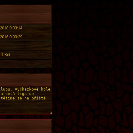
 2016 0:03:14
 2016 0:03:29
1 Kol
-