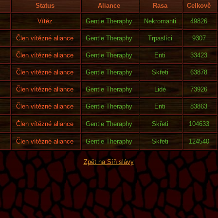
Status
Aliance
Rasa
Celkově
Vítěz
Gentle Theraphy
Nekromanti
49826
Člen vítězné aliance
Gentle Theraphy
Trpaslíci
9307
Člen vítězné aliance
Gentle Theraphy
Enti
33423
Člen vítězné aliance
Gentle Theraphy
Skřeti
63878
Člen vítězné aliance
Gentle Theraphy
Lidé
73926
Člen vítězné aliance
Gentle Theraphy
Enti
83863
Člen vítězné aliance
Gentle Theraphy
Skřeti
104633
Člen vítězné aliance
Gentle Theraphy
Skřeti
124540
Zpět na Síň slávy