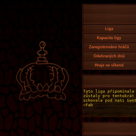
Liga
Kapacita ligy
Zaregistrováno hráčů
Odehraných dnů
Hraje se víkend