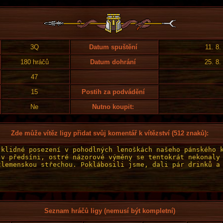
3Q
Datum spuštění
11. 8.
180 hráčů
Datum dohrání
25. 8.
47
15
Postih za podvádění
Ne
Nutno koupit:
Zde může vítěz ligy přidat svůj komentář k vítězství (512 znaků):
Seznam hráčů ligy (nemusí být kompletní)