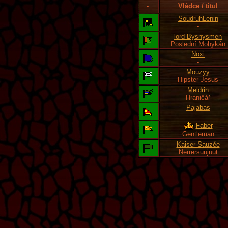
-
Vládce / titul
SoudruhLenin
-
lord Bysnysmen
Poslední Mohykán
Noxi
-
Mouzyy
Hipster Jesus
Meldrin
Hraničář
Pajabas
-
Faber
Gentleman
Kaiser Sauzée
Nerrersuujuut