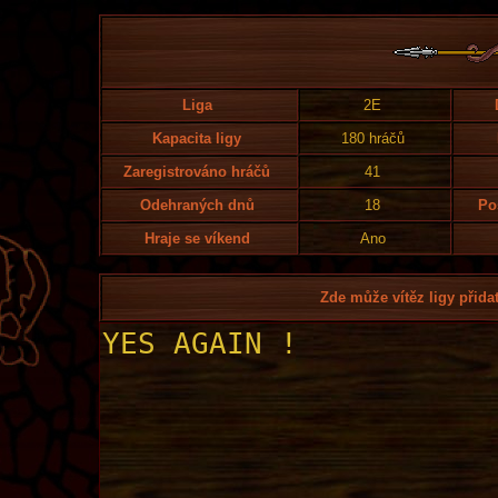
Liga
2E
Kapacita ligy
180 hráčů
Zaregistrováno hráčů
41
Odehraných dnů
18
Po
Hraje se víkend
Ano
Zde může vítěz ligy přidat