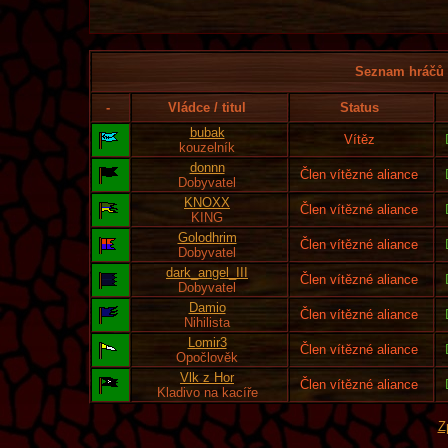
Seznam hráčů l
-
Vládce / titul
Status
bubak
Vítěz
kouzelník
donnn
Člen vítězné aliance
Dobyvatel
KNOXX
Člen vítězné aliance
KING
Golodhrim
Člen vítězné aliance
Dobyvatel
dark_angel_III
Člen vítězné aliance
Dobyvatel
Damio
Člen vítězné aliance
Nihilista
Lomir3
Člen vítězné aliance
Opočlověk
Vlk z Hor
Člen vítězné aliance
Kladivo na kacíře
Z