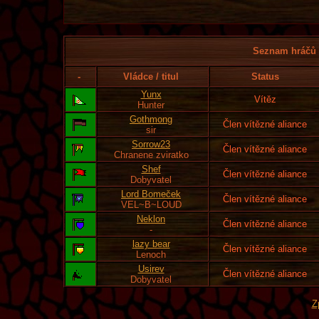
Seznam hráčů l
-
Vládce / titul
Status
Yunx
Vítěz
Hunter
Gothmong
Člen vítězné aliance
sir
Sorrow23
Člen vítězné aliance
Chranene zviratko
Shef
Člen vítězné aliance
Dobyvatel
Lord Bomeček
Člen vítězné aliance
VEL~B~LOUD
Neklon
Člen vítězné aliance
-
lazy bear
Člen vítězné aliance
Lenoch
Usirev
Člen vítězné aliance
Dobyvatel
Z