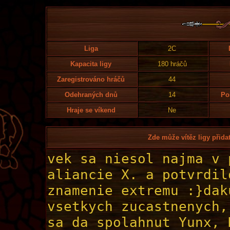
Liga
2C
Kapacita ligy
180 hráčů
Zaregistrováno hráčů
44
Odehraných dnů
14
Po
Hraje se víkend
Ne
Zde může vítěz ligy přidat