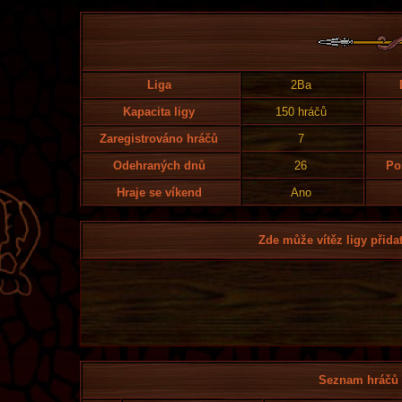
Liga
2Ba
Kapacita ligy
150 hráčů
Zaregistrováno hráčů
7
Odehraných dnů
26
Po
Hraje se víkend
Ano
Zde může vítěz ligy přidat
Seznam hráčů l