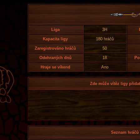
Liga
3H
Kapacita ligy
180 hráčů
Zaregistrováno hráčů
50
Odehraných dnů
18
Po
Hraje se víkend
Ano
Zde může vítěz ligy přidat
Seznam hráčů l