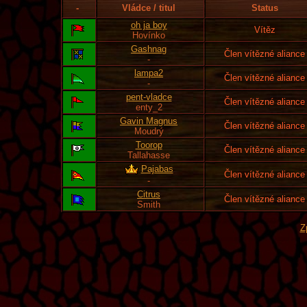
-
Vládce / titul
Status
oh ja boy
Vítěz
Hovínko
Gashnag
Člen vítězné aliance
-
lampa2
Člen vítězné aliance
-
pent-vladce
Člen vítězné aliance
enty_2
Gavin Magnus
Člen vítězné aliance
Moudrý
Toorop
Člen vítězné aliance
Tallahasse
Pajabas
Člen vítězné aliance
-
Citrus
Člen vítězné aliance
Smith
Z