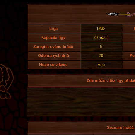
Liga
DM2
Kapacita ligy
20 hráčů
Zaregistrováno hráčů
5
Odehraných dnů
20
Po
Hraje se víkend
Ano
Zde může vítěz ligy přidat
Seznam hráčů l