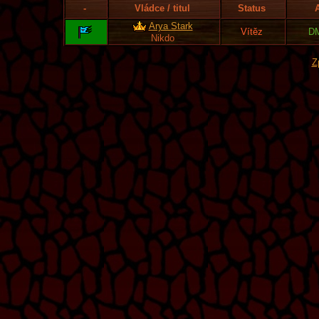
-
Vládce / titul
Status
Arya Stark
Vítěz
D
Nikdo
Z