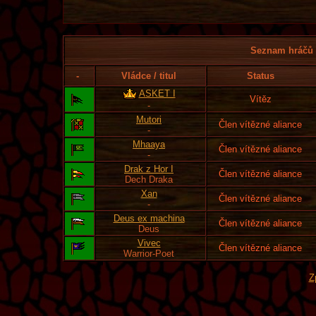
Seznam hráčů l
-
Vládce / titul
Status
ASKET I
Vítěz
-
Mutori
Člen vítězné aliance
-
Mhaaya
Člen vítězné aliance
-
Drak z Hor I
Člen vítězné aliance
Dech Draka
Xan
Člen vítězné aliance
-
Deus ex machina
Člen vítězné aliance
Deus
Vivec
Člen vítězné aliance
Warrior-Poet
Z