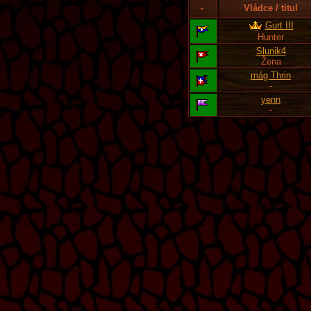
-
Vládce / titul
Gurt III
Hunter
Slunik4
Žena
mág Thrin
-
yenn
-