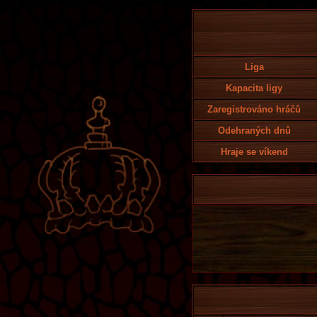
Liga
Kapacita ligy
Zaregistrováno hráčů
Odehraných dnů
Hraje se víkend