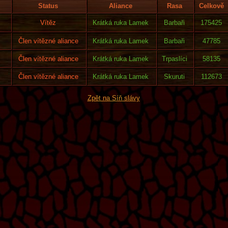
Status
Aliance
Rasa
Celkově
Vítěz
Krátká ruka Lamek
Barbaři
175425
Člen vítězné aliance
Krátká ruka Lamek
Barbaři
47785
Člen vítězné aliance
Krátká ruka Lamek
Trpaslíci
58135
Člen vítězné aliance
Krátká ruka Lamek
Skuruti
112673
Zpět na Síň slávy