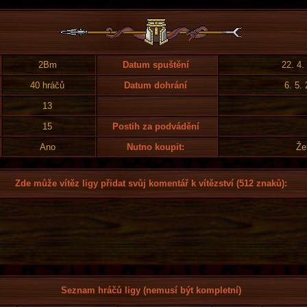
2Bm
Datum spuštění
22. 4.
40 hráčů
Datum dohrání
6. 5.
13
15
Postih za podvádění
Ano
Nutno koupit:
Že
Zde může vítěz ligy přidat svůj komentář k vítězství (512 znaků):
Seznam hráčů ligy (nemusí být kompletní)