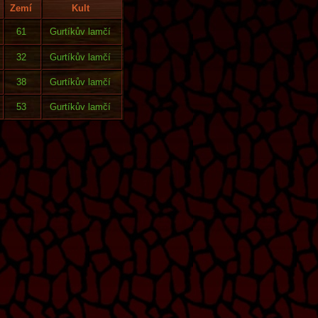
Zemí
Kult
61
Gurtíkův lamčí
32
Gurtíkův lamčí
38
Gurtíkův lamčí
53
Gurtíkův lamčí