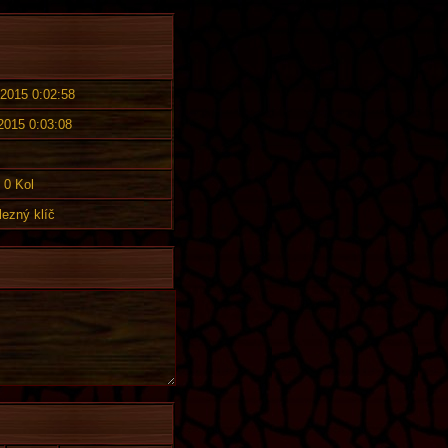
 2015 0:02:58
 2015 0:03:08
0 Kol
lezný klíč