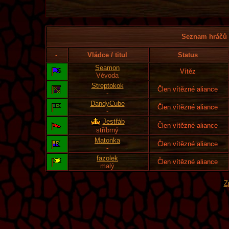
Seznam hráčů l
-
Vládce / titul
Status
Seamon
Vítěz
Vévoda
Streptokok
Člen vítězné aliance
-
DandyCube
Člen vítězné aliance
-
Jestřáb
Člen vítězné aliance
stříbrný
Matonka
Člen vítězné aliance
-
fazolek
Člen vítězné aliance
malý
Z