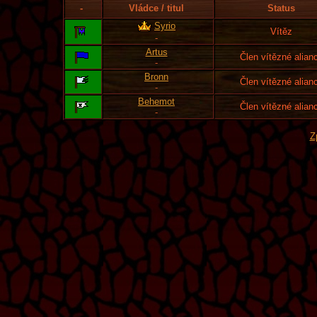
-
Vládce / titul
Status
Syrio
Vítěz
-
Artus
Člen vítězné alian
-
Bronn
Člen vítězné alian
-
Behemot
Člen vítězné alian
-
Z