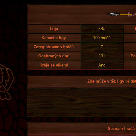
Liga
3Ba
Kapacita ligy
100 hráčů
Zaregistrováno hráčů
7
Odehraných dnů
131
Po
Hraje se víkend
Ano
Zde může vítěz ligy přidat
Seznam hráčů l