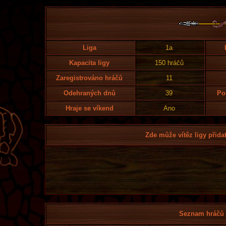
Liga
1a
Kapacita ligy
150 hráčů
Zaregistrováno hráčů
11
Odehraných dnů
39
Po
Hraje se víkend
Ano
Zde může vítěz ligy přidat
Seznam hráčů l