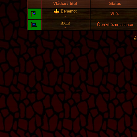
-
Vládce / titul
Status
Behemot
Vítěz
-
Syrio
Člen vítězné aliance
-
Z