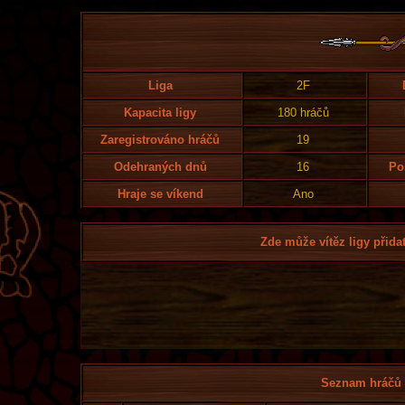
Liga
2F
Kapacita ligy
180 hráčů
Zaregistrováno hráčů
19
Odehraných dnů
16
Po
Hraje se víkend
Ano
Zde může vítěz ligy přidat
Seznam hráčů l