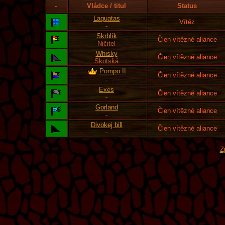
-
Vládce / titul
Status
Laquatas
Vítěz
-
Skrblík
Člen vítězné aliance
Ničitel
Whisky
Člen vítězné aliance
Skotská
Pompo II
Člen vítězné aliance
-
Exes
Člen vítězné aliance
-
Gorland
Člen vítězné aliance
-
Divokej bill
Člen vítězné aliance
-
Z