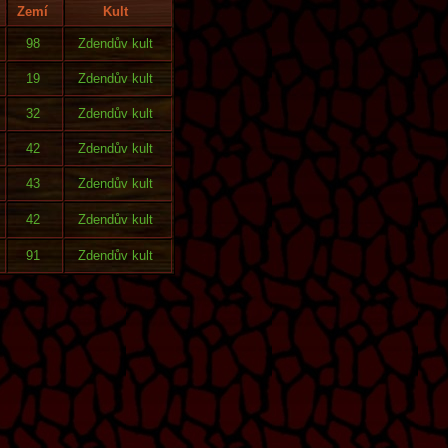
Zemí
Kult
98
Zdendův kult
19
Zdendův kult
32
Zdendův kult
42
Zdendův kult
43
Zdendův kult
42
Zdendův kult
91
Zdendův kult