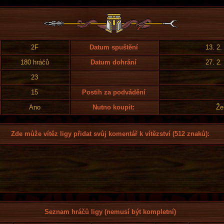
2F
Datum spuštění
13. 2.
180 hráčů
Datum dohrání
27. 2.
23
15
Postih za podvádění
Ano
Nutno koupit:
Že
Zde může vítěz ligy přidat svůj komentář k vítězství (512 znaků):
Seznam hráčů ligy (nemusí být kompletní)