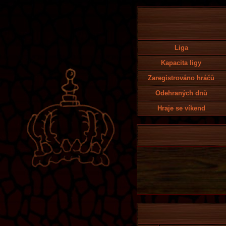
Liga
Kapacita ligy
Zaregistrováno hráčů
Odehraných dnů
Hraje se víkend