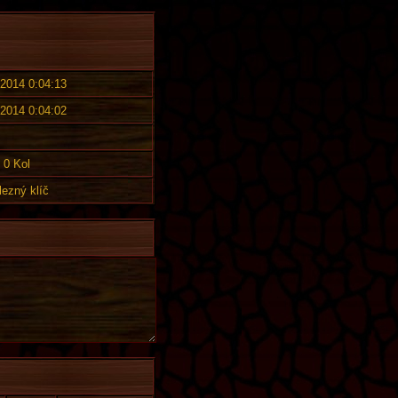
 2014 0:04:13
 2014 0:04:02
0 Kol
lezný klíč