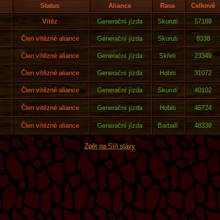
Status
Aliance
Rasa
Celkově
Vítěz
Generační jízda
Skuruti
57189
Člen vítězné aliance
Generační jízda
Skuruti
8338
Člen vítězné aliance
Generační jízda
Skřeti
23349
Člen vítězné aliance
Generační jízda
Hobiti
31072
Člen vítězné aliance
Generační jízda
Skuruti
40102
Člen vítězné aliance
Generační jízda
Hobiti
45724
Člen vítězné aliance
Generační jízda
Barbaři
48339
Zpět na Síň slávy