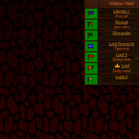
-
Vládce / titul
zdenda I.
Ave já!
Skurutt
pan vlku
Alexander
-
Lord Ruprecht
Tajemný
Lord 2
Dobyvatel
Lord
Dobyvatel
kobik3
-