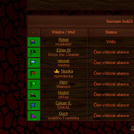
Seznam hráčů l
-
Vládce / titul
Status
Rebel
Vítěz
mušketýr
Ether III
Člen vítězné aliance
Victor the Cleaner
nesser
Člen vítězné aliance
nouma
Niunka
Člen vítězné aliance
numidecka
Hero
Člen vítězné aliance
Warlock
Hodný
Člen vítězné aliance
občas
Celuar II.
Člen vítězné aliance
ŠAKAL
Duch
Člen vítězné aliance
svatého Františka
Z