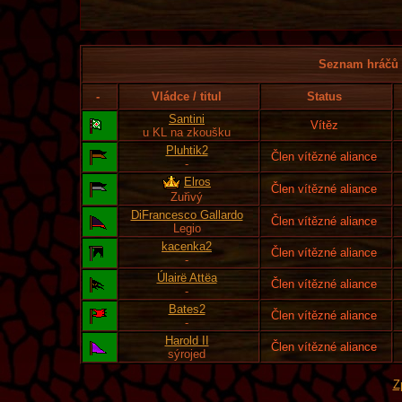
Seznam hráčů l
-
Vládce / titul
Status
Santini
Vítěz
u KL na zkoušku
Pluhtik2
Člen vítězné aliance
-
Elros
Člen vítězné aliance
Zuřivý
DiFrancesco Gallardo
Člen vítězné aliance
Legio
kacenka2
Člen vítězné aliance
-
Úlairë Attëa
Člen vítězné aliance
-
Bates2
Člen vítězné aliance
-
Harold II
Člen vítězné aliance
sýrojed
Z