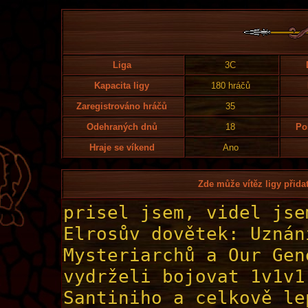
Liga
3C
Kapacita ligy
180 hráčů
Zaregistrováno hráčů
35
Odehraných dnů
18
Po
Hraje se víkend
Ano
Zde může vítěz ligy přidat