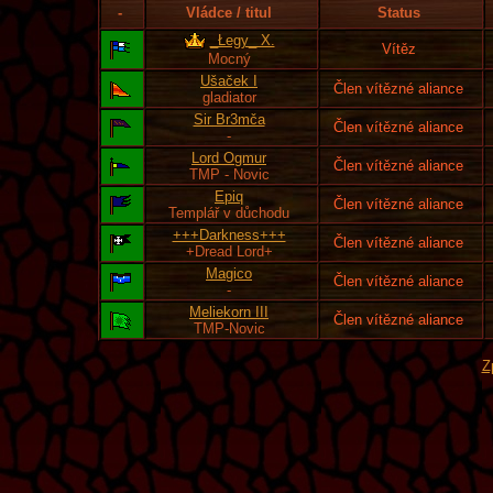
-
Vládce / titul
Status
_Łegy_ X.
Vítěz
Mocný
Ušaček I
Člen vítězné aliance
gladiator
Sir Br3mča
Člen vítězné aliance
-
Lord Ogmur
Člen vítězné aliance
TMP - Novic
Epiq
Člen vítězné aliance
Templář v důchodu
+++Darkness+++
Člen vítězné aliance
+Dread Lord+
Magico
Člen vítězné aliance
-
Meliekorn III
Člen vítězné aliance
TMP-Novic
Z