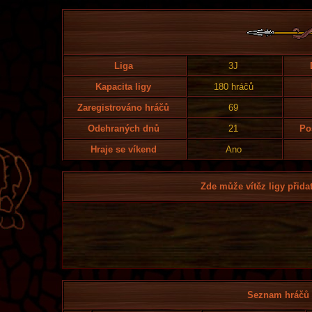
Liga
3J
Kapacita ligy
180 hráčů
Zaregistrováno hráčů
69
Odehraných dnů
21
Po
Hraje se víkend
Ano
Zde může vítěz ligy přidat
Seznam hráčů l