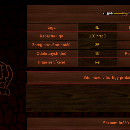
Liga
4E
Kapacita ligy
120 hráčů
Zaregistrováno hráčů
36
Odehraných dnů
19
Po
Hraje se víkend
Ne
Zde může vítěz ligy přidat
Seznam hráčů l