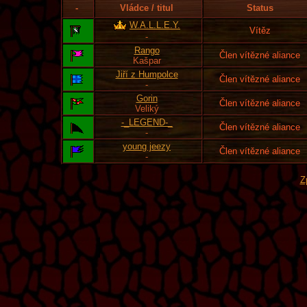
-
Vládce / titul
Status
W.A.L.L.E.Y.
Vítěz
-
Rango
Člen vítězné aliance
Kašpar
Jiří z Humpolce
Člen vítězné aliance
-
Gorin
Člen vítězné aliance
Veliký
-_LEGEND-_
Člen vítězné aliance
-
young jeezy
Člen vítězné aliance
-
Z