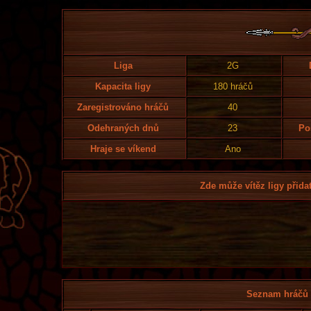
Liga
2G
Kapacita ligy
180 hráčů
Zaregistrováno hráčů
40
Odehraných dnů
23
Po
Hraje se víkend
Ano
Zde může vítěz ligy přidat
Seznam hráčů l