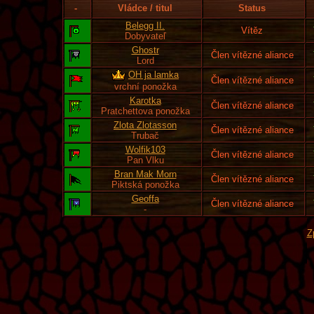
-
Vládce / titul
Status
Belegg II.
Vítěz
Dobyvateľ
Ghostr
Člen vítězné aliance
Lord
OH ja lamka
Člen vítězné aliance
vrchní ponožka
Karotka
Člen vítězné aliance
Pratchettova ponožka
Zlota Zlotasson
Člen vítězné aliance
Trubač
Wolfik103
Člen vítězné aliance
Pan Vlku
Bran Mak Morn
Člen vítězné aliance
Piktská ponožka
Geoffa
Člen vítězné aliance
-
Z