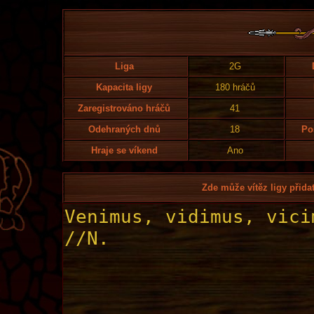
Liga
2G
Kapacita ligy
180 hráčů
Zaregistrováno hráčů
41
Odehraných dnů
18
Po
Hraje se víkend
Ano
Zde může vítěz ligy přidat