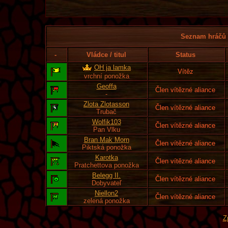
Seznam hráčů l
-
Vládce / titul
Status
OH ja lamka
Vítěz
vrchní ponožka
Geoffa
Člen vítězné aliance
-
Zlota Zlotasson
Člen vítězné aliance
Trubač
Wolfik103
Člen vítězné aliance
Pan Vlku
Bran Mak Morn
Člen vítězné aliance
Piktská ponožka
Karotka
Člen vítězné aliance
Pratchettova ponožka
Belegg II.
Člen vítězné aliance
Dobyvateľ
Niellon2
Člen vítězné aliance
zelená ponožka
Z