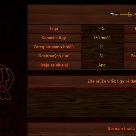
Liga
2Da
Kapacita ligy
150 hráčů
Zaregistrováno hráčů
21
Odehraných dnů
31
Po
Hraje se víkend
Ano
Zde může vítěz ligy přidat
Seznam hráčů l