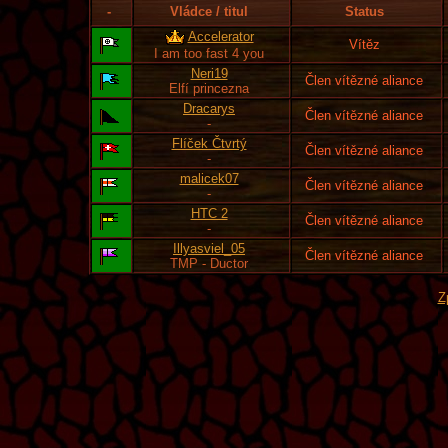
-
Vládce / titul
Status
Accelerator
Vítěz
I am too fast 4 you
Neri19
Člen vítězné aliance
Elfí princezna
Dracarys
Člen vítězné aliance
-
Flíček Čtvrtý
Člen vítězné aliance
-
malicek07
Člen vítězné aliance
-
HTC 2
Člen vítězné aliance
-
Illyasviel_05
Člen vítězné aliance
TMP - Ductor
Z