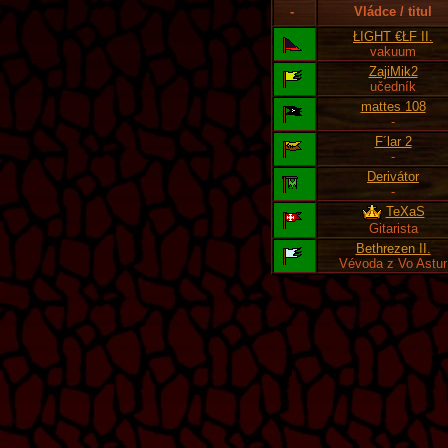
-
Vládce / titul
ŁIGHT €ŁF II.
vakuum
ZajiMik2
učedník
mattes 108
-
F´lar 2
-
Derivátor
-
TeXaS
Gitarista
Bethrezen II.
Vévoda z Vo Astur