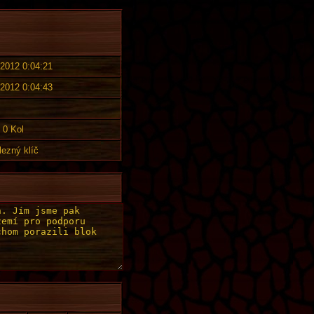
 2012 0:04:21
 2012 0:04:43
0 Kol
lezný klíč