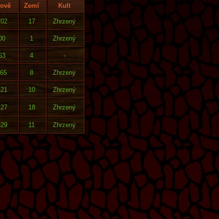
kově
Zemí
Kult
702
17
Zhrzený
00
1
Zhrzený
63
4
-
865
8
Zhrzený
421
10
Zhrzený
127
18
Zhrzený
629
11
Zhrzený