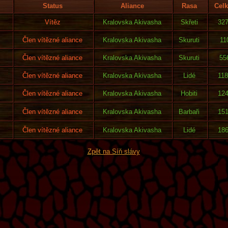
Status
Aliance
Rasa
Cel
Vítěz
Kralovska Akivasha
Skřeti
32
Člen vítězné aliance
Kralovska Akivasha
Skuruti
11
Člen vítězné aliance
Kralovska Akivasha
Skuruti
55
Člen vítězné aliance
Kralovska Akivasha
Lidé
11
Člen vítězné aliance
Kralovska Akivasha
Hobiti
12
Člen vítězné aliance
Kralovska Akivasha
Barbaři
15
Člen vítězné aliance
Kralovska Akivasha
Lidé
18
Zpět na Síň slávy