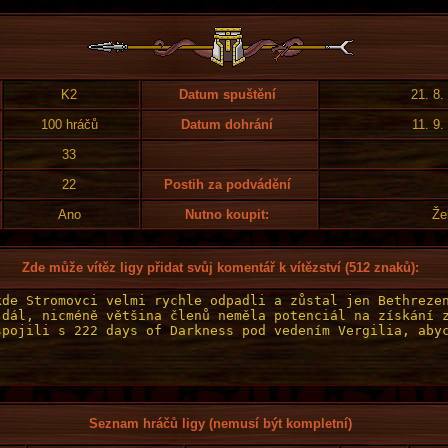
K2
Datum spuštění
21. 8.
100 hráčů
Datum dohrání
11. 9.
33
22
Postih za podvádění
Ano
Nutno koupit:
Že
Zde může vítěz ligy přidat svůj komentář k vítězství (512 znaků):
Seznam hráčů ligy (nemusí být kompletní)