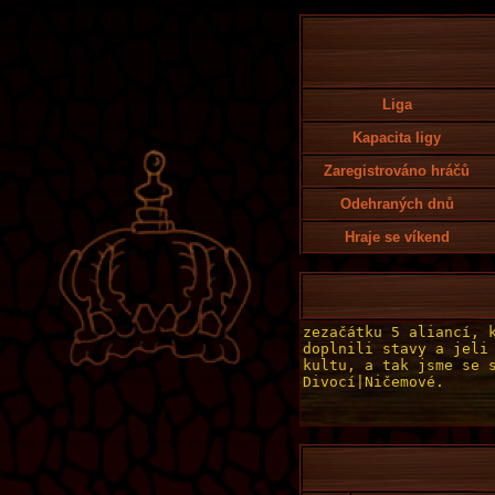
Liga
Kapacita ligy
Zaregistrováno hráčů
Odehraných dnů
Hraje se víkend