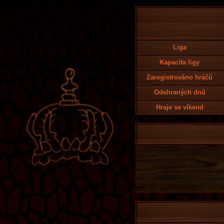
Liga
Kapacita ligy
Zaregistrováno hráčů
Odehraných dnů
Hraje se víkend