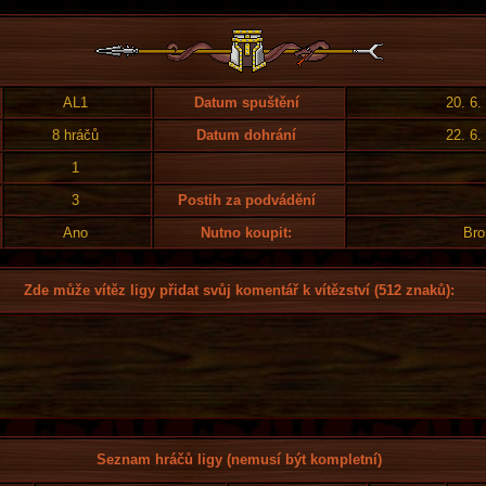
AL1
Datum spuštění
20. 6.
8 hráčů
Datum dohrání
22. 6.
1
3
Postih za podvádění
Ano
Nutno koupit:
Bro
Zde může vítěz ligy přidat svůj komentář k vítězství (512 znaků):
Seznam hráčů ligy (nemusí být kompletní)