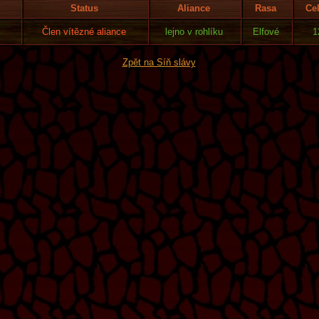
Status
Aliance
Rasa
Ce
Člen vítězné aliance
lejno v rohlíku
Elfové
1
Zpět na Síň slávy