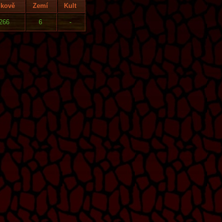
lkově
Zemí
Kult
266
6
-