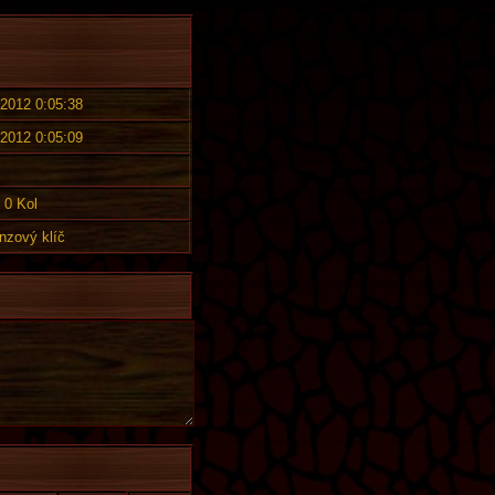
 2012 0:05:38
 2012 0:05:09
0 Kol
nzový klíč