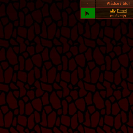
-
Vládce / titul
Rebel
mušketýr