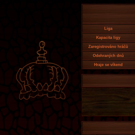
Liga
Kapacita ligy
Zaregistrováno hráčů
Odehraných dnů
Hraje se víkend