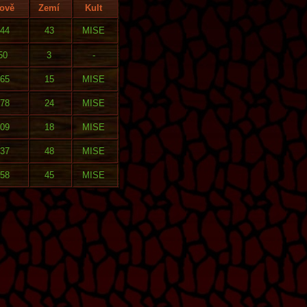
ově
Zemí
Kult
44
43
MISE
50
3
-
65
15
MISE
78
24
MISE
09
18
MISE
37
48
MISE
58
45
MISE