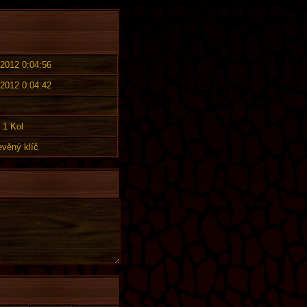
 2012 0:04:56
 2012 0:04:42
1 Kol
evěný klíč