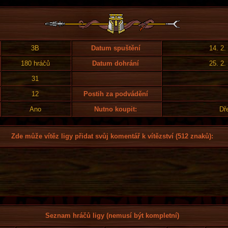
3B
Datum spuštění
14. 2.
180 hráčů
Datum dohrání
25. 2.
31
12
Postih za podvádění
Ano
Nutno koupit:
Dř
Zde může vítěz ligy přidat svůj komentář k vítězství (512 znaků):
Seznam hráčů ligy (nemusí být kompletní)