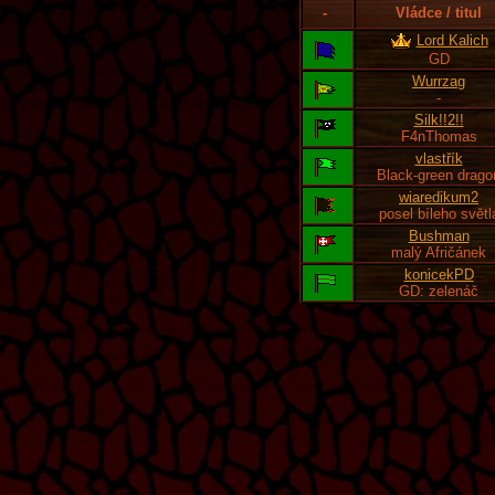
-
Vládce / titul
Lord Kalich
GD
Wurrzag
-
Silk!!2!!
F4nThomas
vlastřík
Black-green drago
wiaredikum2
posel bíleho světl
Bushman
malý Afričánek
konicekPD
GD: zelenáč