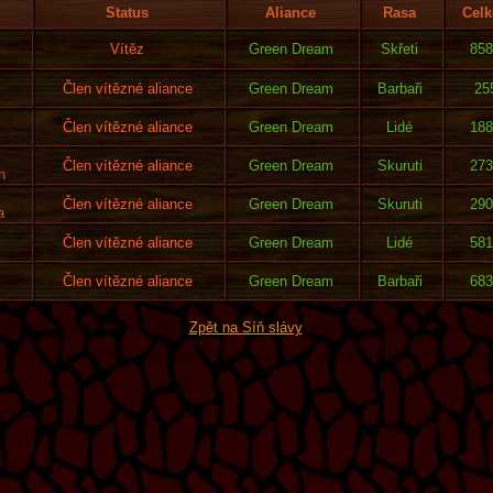
Status
Aliance
Rasa
Celk
Vítěz
Green Dream
Skřeti
858
Člen vítězné aliance
Green Dream
Barbaři
25
Člen vítězné aliance
Green Dream
Lidé
188
Člen vítězné aliance
Green Dream
Skuruti
273
n
Člen vítězné aliance
Green Dream
Skuruti
290
a
Člen vítězné aliance
Green Dream
Lidé
581
Člen vítězné aliance
Green Dream
Barbaři
683
Zpět na Síň slávy